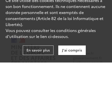
Ce site utilise des
cookies
techniques nécessaires à
son bon fonctionnement. Ils ne contiennent aucune
donnée personnelle et sont exemptés de
consentements (Article 82 de la loi Informatique et
Libertés).
Vous pouvez consulter les conditions générales
d’utilisation sur le lien ci-dessous.
En savoir plus
J'ai compris
data.gouv.fr
gouvernement.fr
legifrance.gouv.fr
service-public.fr
Mentions légales
Données personnelles
CGU
Gestion des cookies
Accessibilité : partiellement conforme
Sauf mention contraire, tous les contenus de ce site sont sous