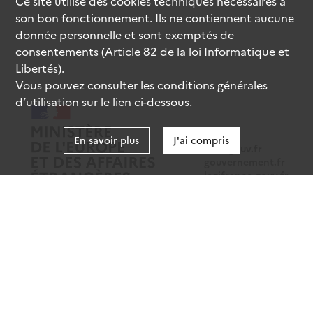
Ce site utilise des
cookies
techniques nécessaires à
son bon fonctionnement. Ils ne contiennent aucune
donnée personnelle et sont exemptés de
consentements (Article 82 de la loi Informatique et
Libertés).
Vous pouvez consulter les conditions générales
d’utilisation sur le lien ci-dessous.
En savoir plus
J'ai compris
data.gouv.fr
gouvernement.fr
legifrance.gouv.fr
service-public.fr
Mentions légales
Données personnelles
CGU
Gestion des cookies
Accessibilité : partiellement conforme
Sauf mention contraire, tous les contenus de ce site sont sous