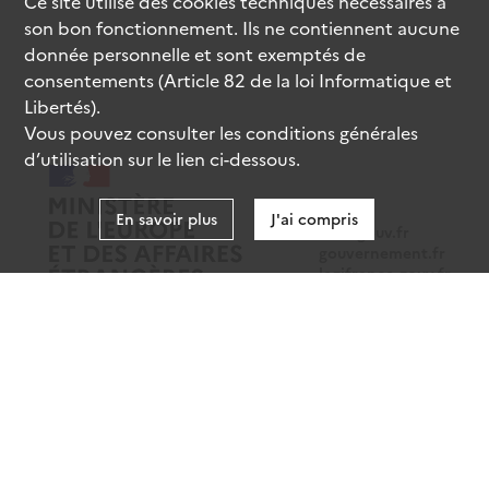
Ce site utilise des
cookies
techniques nécessaires à
son bon fonctionnement. Ils ne contiennent aucune
donnée personnelle et sont exemptés de
consentements (Article 82 de la loi Informatique et
Libertés).
Vous pouvez consulter les conditions générales
d’utilisation sur le lien ci-dessous.
En savoir plus
J'ai compris
data.gouv.fr
gouvernement.fr
legifrance.gouv.fr
service-public.fr
Mentions légales
Données personnelles
CGU
Gestion des cookies
Accessibilité : partiellement conforme
Sauf mention contraire, tous les contenus de ce site sont sous