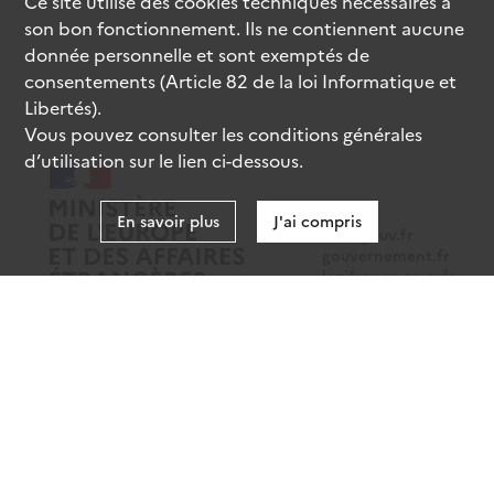
Ce site utilise des
cookies
techniques nécessaires à
son bon fonctionnement. Ils ne contiennent aucune
donnée personnelle et sont exemptés de
consentements (Article 82 de la loi Informatique et
Libertés).
Vous pouvez consulter les conditions générales
d’utilisation sur le lien ci-dessous.
En savoir plus
J'ai compris
data.gouv.fr
gouvernement.fr
legifrance.gouv.fr
service-public.fr
Mentions légales
Données personnelles
CGU
Gestion des cookies
Accessibilité : partiellement conforme
Sauf mention contraire, tous les contenus de ce site sont sous