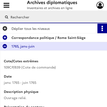
Ouvrir le menu déroulant
Archives diplomatiques
Déplier
tous les niveaux
Correspondance politique / Rome Saint-Siège
1765, janv.-juin
Cote/Cotes extrêmes
109CP/839 (Cote de commande)
Date
janv. 1765 - juin 1765
Description physique
Ouvrage relié.
Présentation du contenu