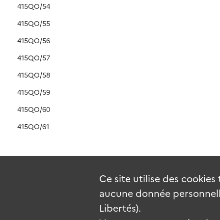
415QO/54
415QO/55
415QO/56
415QO/57
415QO/58
415QO/59
415QO/60
415QO/61
Ce site utilise des
cookies
aucune donnée personnelle
Libertés).