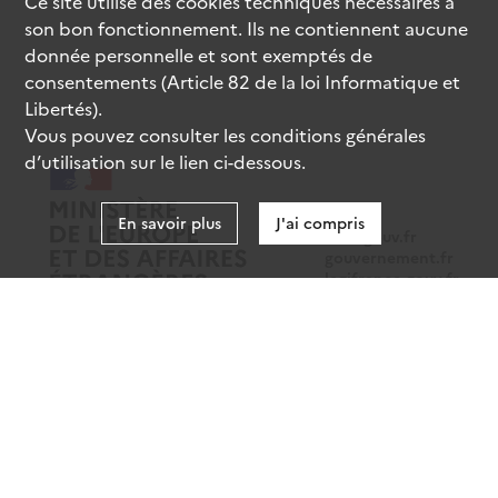
Ce site utilise des
cookies
techniques nécessaires à
son bon fonctionnement. Ils ne contiennent aucune
donnée personnelle et sont exemptés de
consentements (Article 82 de la loi Informatique et
Libertés).
Vous pouvez consulter les conditions générales
d’utilisation sur le lien ci-dessous.
En savoir plus
J'ai compris
data.gouv.fr
gouvernement.fr
legifrance.gouv.fr
service-public.fr
Mentions légales
Données personnelles
CGU
Gestion des cookies
Accessibilité : partiellement conforme
Sauf mention contraire, tous les contenus de ce site sont sous