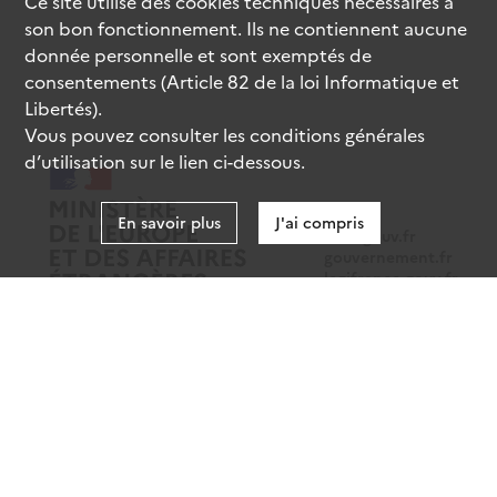
Ce site utilise des
cookies
techniques nécessaires à
son bon fonctionnement. Ils ne contiennent aucune
donnée personnelle et sont exemptés de
consentements (Article 82 de la loi Informatique et
Libertés).
Vous pouvez consulter les conditions générales
d’utilisation sur le lien ci-dessous.
En savoir plus
J'ai compris
data.gouv.fr
gouvernement.fr
legifrance.gouv.fr
service-public.fr
Mentions légales
Données personnelles
CGU
Gestion des cookies
Accessibilité : partiellement conforme
Sauf mention contraire, tous les contenus de ce site sont sous