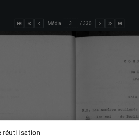
Média
/
330
 réutilisation