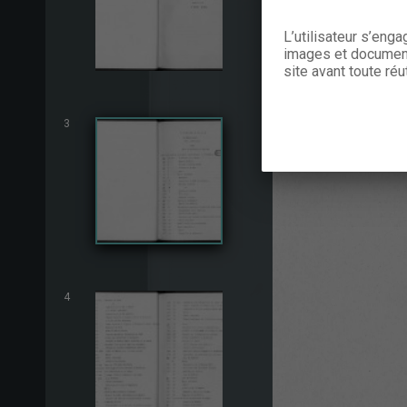
L’utilisateur s’eng
images et documents
site avant toute réut
3
4