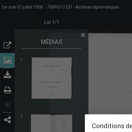
1er mai-31 juillet 1908.
730PO/1/231
Archives diplomatiques
Lot
1
/
1
×
MÉDIAS
1
2
Conditions de