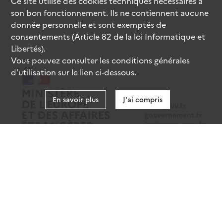
Ce site utilise des
cookies
techniques nécessaires à
son bon fonctionnement. Ils ne contiennent aucune
donnée personnelle et sont exemptés de
consentements (Article 82 de la loi Informatique et
Libertés).
Vous pouvez consulter les conditions générales
d’utilisation sur le lien ci-dessous.
En savoir plus
J'ai compris
data.gouv.fr
gouvernement.fr
legifrance.gouv.fr
service-public.fr
Mentions légales
Données personnelles
CGU
Gestion des cookies
Accessibilité : partiellement conforme
Sauf mention contraire, tous les contenus de ce site sont sous