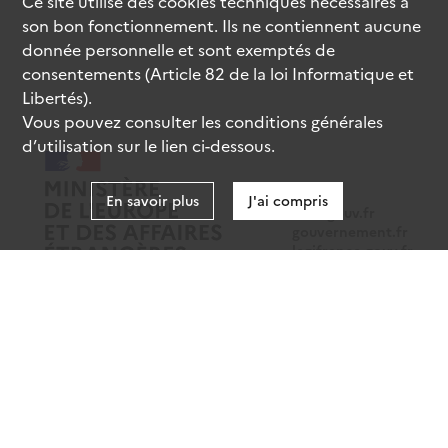
Ce site utilise des
cookies
techniques nécessaires à
son bon fonctionnement. Ils ne contiennent aucune
donnée personnelle et sont exemptés de
consentements (Article 82 de la loi Informatique et
Libertés).
Vous pouvez consulter les conditions générales
d’utilisation sur le lien ci-dessous.
En savoir plus
J'ai compris
data.gouv.fr
gouvernement.fr
legifrance.gouv.fr
service-public.fr
Mentions légales
Données personnelles
CGU
Gestion des cookies
Accessibilité : partiellement conforme
Sauf mention contraire, tous les contenus de ce site sont sous