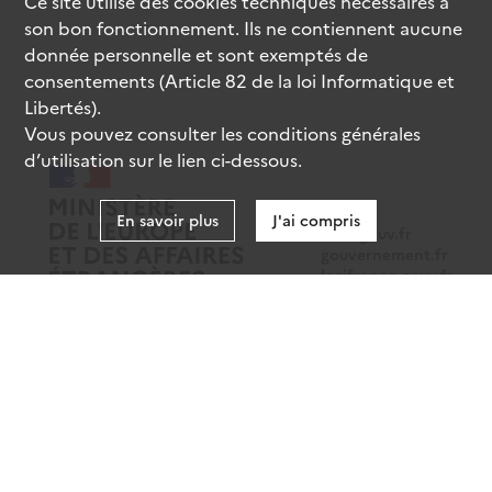
Ce site utilise des
cookies
techniques nécessaires à
son bon fonctionnement. Ils ne contiennent aucune
donnée personnelle et sont exemptés de
consentements (Article 82 de la loi Informatique et
Libertés).
Vous pouvez consulter les conditions générales
d’utilisation sur le lien ci-dessous.
En savoir plus
J'ai compris
data.gouv.fr
gouvernement.fr
legifrance.gouv.fr
service-public.fr
Mentions légales
Données personnelles
CGU
Gestion des cookies
Accessibilité : partiellement conforme
Sauf mention contraire, tous les contenus de ce site sont sous