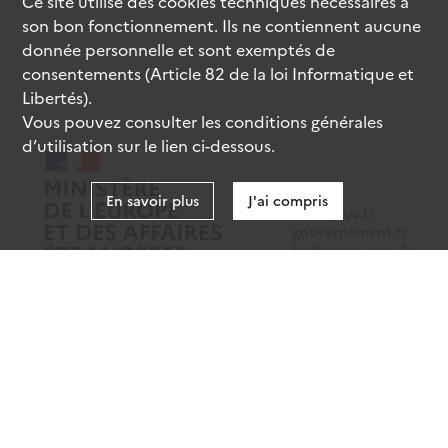
Ce site utilise des
cookies
techniques nécessaires à
son bon fonctionnement. Ils ne contiennent aucune
donnée personnelle et sont exemptés de
consentements (Article 82 de la loi Informatique et
Libertés).
Vous pouvez consulter les conditions générales
d’utilisation sur le lien ci-dessous.
En savoir plus
J'ai compris
data.gouv.fr
gouvernement.fr
legifrance.gouv.fr
service-public.fr
Mentions légales
Données personnelles
CGU
Gestion des cookies
Accessibilité : partiellement conforme
Sauf mention contraire, tous les contenus de ce site sont sous