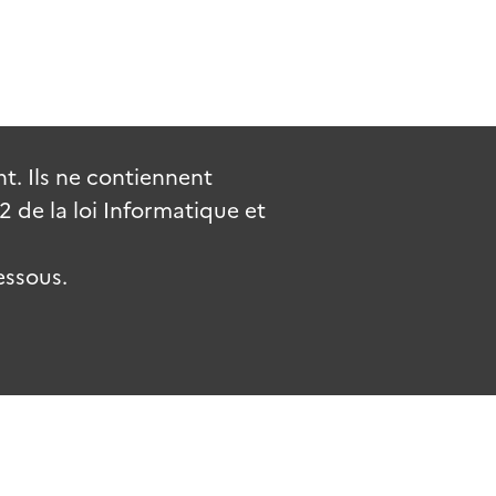
. Ils ne contiennent
de la loi Informatique et
essous.
.fr
gouvernement.fr
legifrance.gouv.fr
service-public.fr