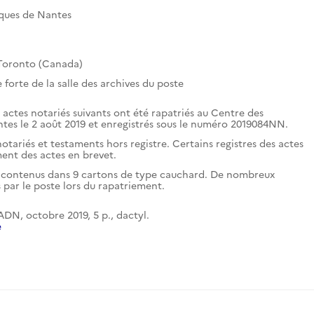
iques de Nantes
 Toronto (Canada)
forte de la salle des archives du poste
s actes notariés suivants ont été rapatriés au Centre des
tes le 2 août 2019 et enregistrés sous le numéro 2019084NN.
notariés et testaments hors registre. Certains registres des actes
ent des actes en brevet.
iés contenus dans 9 cartons de type cauchard. De nombreux
s par le poste lors du rapatriement.
CADN, octobre 2019, 5 p., dactyl.
e