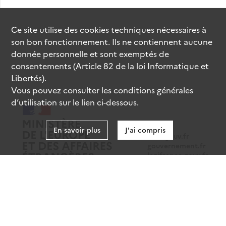
Ce site utilise des
cookies
techniques nécessaires à
son bon fonctionnement. Ils ne contiennent aucune
donnée personnelle et sont exemptés de
consentements (Article 82 de la loi Informatique et
Libertés).
Vous pouvez consulter les conditions générales
d’utilisation sur le lien ci-dessous.
En savoir plus
J'ai compris
data.gouv.fr
gouvernement.fr
legifrance.gouv.fr
service-public.fr
Mentions légales
Données personnelles
CGU
Gestion des cookies