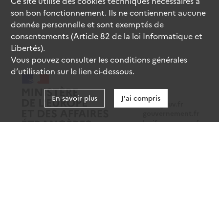
Ce site utilise des
cookies
techniques nécessaires à
son bon fonctionnement. Ils ne contiennent aucune
donnée personnelle et sont exemptés de
consentements (Article 82 de la loi Informatique et
Libertés).
Vous pouvez consulter les conditions générales
d’utilisation sur le lien ci-dessous.
En savoir plus
J'ai compris
data.gouv.fr
gouvernement.fr
legifrance.gouv.fr
service-public.fr
Mentions légales
Données personnelles
CGU
Gestion des cookies
Accessibilité : partiellement conforme
Sauf mention contraire, tous les contenus de ce site sont sous