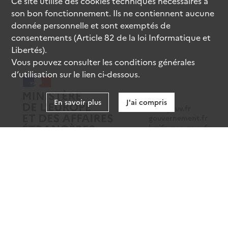
Ce site utilise des
cookies
techniques nécessaires à
son bon fonctionnement. Ils ne contiennent aucune
donnée personnelle et sont exemptés de
consentements (Article 82 de la loi Informatique et
Libertés).
Vous pouvez consulter les conditions générales
d’utilisation sur le lien ci-dessous.
En savoir plus
J'ai compris
data.gouv.fr
gouvernement.fr
legifrance.gouv.fr
service-public.fr
Mentions légales
Données personnelles
CGU
Gestion des cookies
Accessibilité : partiellement conforme
Sauf mention contraire, tous les contenus de ce site sont sous