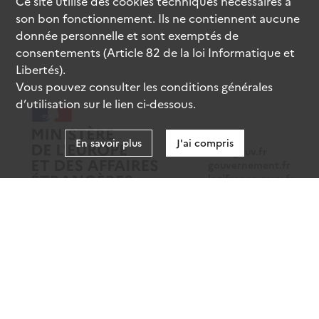
Ce site utilise des
cookies
techniques nécessaires à
son bon fonctionnement. Ils ne contiennent aucune
donnée personnelle et sont exemptés de
consentements (Article 82 de la loi Informatique et
Libertés).
Vous pouvez consulter les conditions générales
d’utilisation sur le lien ci-dessous.
En savoir plus
J'ai compris
data.gouv.fr
gouvernement.fr
legifrance.gouv.fr
service-public.fr
Mentions légales
Données personnelles
CGU
Gestion des cookies
Accessibilité : partiellement conforme
Sauf mention contraire, tous les contenus de ce site sont sous