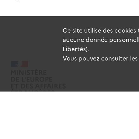
Ce site utilise des
cookies
aucune donnée personnelle
Libertés).
Vous pouvez consulter les c
Mentions légales
Données personnelles
CGU
Gestion des coo
Sauf mention contraire, tous les contenus de ce site sont sous
licence e