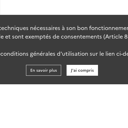
techniques nécessaires à son bon fonctionnement
 et sont exemptés de consentements (Article 82 
onditions générales d’utilisation sur le lien ci-d
En savoir plus
J'ai compris
data.gouv
kies
Accessibilité : partiellement conforme
talab-2.0