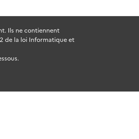
. Ils ne contiennent
de la loi Informatique et
essous.
.fr
gouvernement.fr
legifrance.gouv.fr
service-public.fr