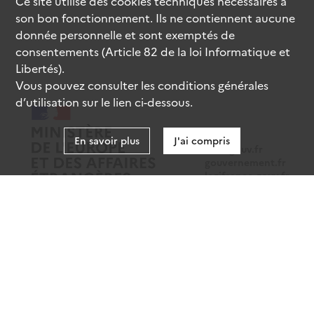
Ce site utilise des
cookies
techniques nécessaires à
son bon fonctionnement. Ils ne contiennent aucune
donnée personnelle et sont exemptés de
consentements (Article 82 de la loi Informatique et
Libertés).
Vous pouvez consulter les conditions générales
d’utilisation sur le lien ci-dessous.
En savoir plus
J'ai compris
data.gouv.fr
gouvernement.fr
legifrance.gouv.fr
service-public.fr
Mentions légales
Données personnelles
CGU
Gestion des cookies
Accessibilité : partiellement conforme
Sauf mention contraire, tous les contenus de ce site sont sous