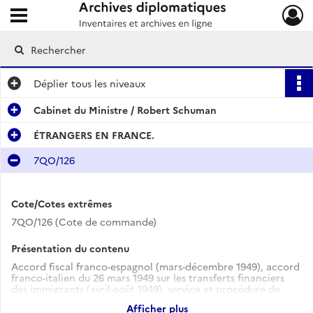
Ouvrir le menu déroulant
Archives diplomatiques
Déplier
tous les niveaux
Cabinet du Ministre / Robert Schuman
ÉTRANGERS EN FRANCE.
7QO/126
Cote/Cotes extrêmes
7QO/126 (Cote de commande)
Présentation du contenu
Accord fiscal franco-espagnol (mars-décembre 1949), accord
franco-italien du 26 mars 1949 sur les transferts financiers
des immigrants (avril-août 1949), service et procédure de
délivrance des visas (août 1949).
Afficher plus
Assistance aux réfugiés roumains, élection du haut-