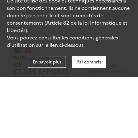
Ce site utilise des
cookies
techniques nécessaires à
son bon fonctionnement. Ils ne contiennent aucune
donnée personnelle et sont exemptés de
consentements (Article 82 de la loi Informatique et
Libertés).
Vous pouvez consulter les conditions générales
d’utilisation sur le lien ci-dessous.
En savoir plus
J'ai compris
data.gouv.fr
gouvernement.fr
legifrance.gouv.fr
service-public.fr
Mentions légales
Données personnelles
CGU
Gestion des cookies
Accessibilité : partiellement conforme
Sauf mention contraire, tous les contenus de ce site sont sous