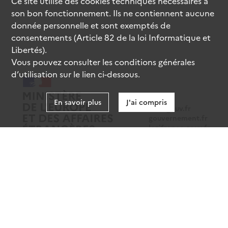
Ce site utilise des
cookies
techniques nécessaires à
son bon fonctionnement. Ils ne contiennent aucune
donnée personnelle et sont exemptés de
consentements (Article 82 de la loi Informatique et
Libertés).
Vous pouvez consulter les conditions générales
d’utilisation sur le lien ci-dessous.
En savoir plus
J'ai compris
data.gouv.fr
gouvernement.fr
legifrance.gouv.fr
service-public.fr
Mentions légales
Données personnelles
CGU
Gestion des cookies
Accessibilité : partiellement conforme
Sauf mention contraire, tous les contenus de ce site sont sous