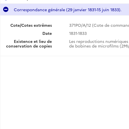
Correspondance générale (29 janvier 1831-15 juin 1833).
Cote/Cotes extrêmes
371PO/A/12 (Cote de comman
Date
1831-1833
.
Existence et lieu de
Les reproductions numériques 
conservation de copies
de bobines de microfilms (2MI/
).
Correspondance générale (26 novembre 1827-13 septembre 1828).
Correspondance générale (15 septembre 1828-9 novembre 1829).
Correspondance générale (11 novembre 1829-28 janvier 1831).