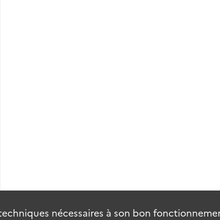
Correspondance avec les autorités locales (mars 1886-janvier 1889).
techniques nécessaires à son bon fonctionnement