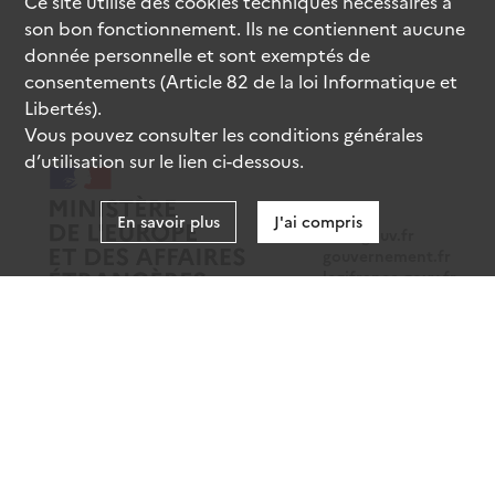
Ce site utilise des
cookies
techniques nécessaires à
son bon fonctionnement. Ils ne contiennent aucune
donnée personnelle et sont exemptés de
consentements (Article 82 de la loi Informatique et
Libertés).
Vous pouvez consulter les conditions générales
d’utilisation sur le lien ci-dessous.
En savoir plus
J'ai compris
data.gouv.fr
gouvernement.fr
legifrance.gouv.fr
service-public.fr
Mentions légales
Données personnelles
CGU
Gestion des cookies
Accessibilité : partiellement conforme
Sauf mention contraire, tous les contenus de ce site sont sous