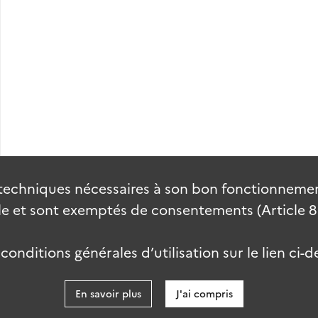
Plan de classement ancien du S.R.I.E. ; bibliographie des questions russes (séries française, russe, allemande, anglaise, italienne).
techniques nécessaires à son bon fonctionnement
 et sont exemptés de consentements (Article 82 
onditions générales d’utilisation sur le lien ci-d
En savoir plus
J'ai compris