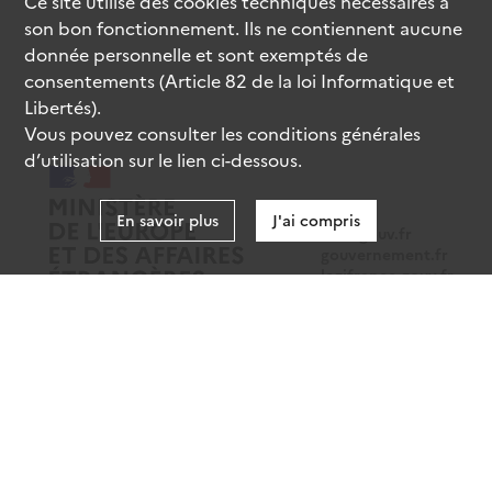
Ce site utilise des
cookies
techniques nécessaires à
son bon fonctionnement. Ils ne contiennent aucune
donnée personnelle et sont exemptés de
consentements (Article 82 de la loi Informatique et
Libertés).
Vous pouvez consulter les conditions générales
d’utilisation sur le lien ci-dessous.
En savoir plus
J'ai compris
data.gouv.fr
gouvernement.fr
legifrance.gouv.fr
service-public.fr
Mentions légales
Données personnelles
CGU
Gestion des cookies
Accessibilité : partiellement conforme
Sauf mention contraire, tous les contenus de ce site sont sous