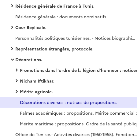
Résidence générale de France à Tunis.
Résidence générale : documents nominatifs.
Cour Beylicale.
Personnalités politiques tunisiennes. - Notices biographiques et renseignements (par ordre alphabétique) (1950-1955). Anciens ministres tunisiens (mars 1954-novembre 1955).
Représentation étrangère, protocole.
Décorations.
Promotions dans l'ordre de la légion d'honneur : notices de propositions et décrets de promotion (renseignements soumis à la Grande Chancelleri
Nicham Iftikhar.
Mérite agricole.
Décorations diverses : notices de propositions.
Office de Tunisie.- Activités diverses (1950-1955). Fonctionnaires de l'Office de Tunisie : renseignements divers (mai 1951-