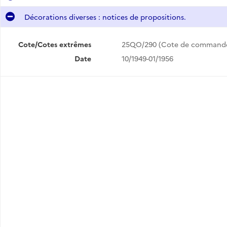
Décorations diverses : notices de propositions.
Cote/Cotes extrêmes
25QO/290 (Cote de command
Date
10/1949-01/1956
e).
Palmes académiques : propositions. Mérite commercial : propositions. Médaille d'honneur du travail : propositions.
Mérite maritime : propositions. Ordre de la santé publique et médaille d'honneur des épidémies : propositions. Médaille d'honneur des chemins de fer : propositions et décrets de promotions. Ordre du Sang.
février 1956).