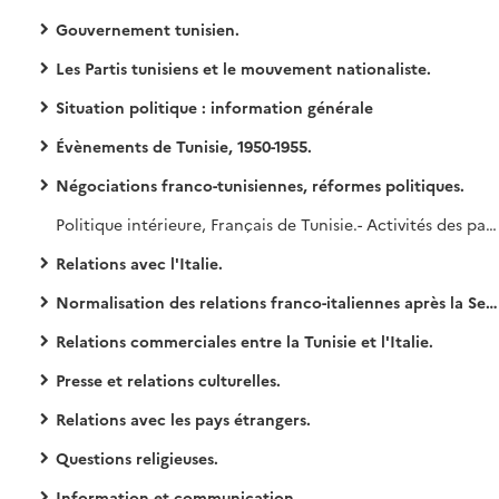
Gouvernement tunisien.
Les Partis tunisiens et le mouvement nationaliste.
Situation politique : information générale
Évènements de Tunisie, 1950-1955.
Négociations franco-tunisiennes, réformes politiques.
Politique intérieure, Français de Tunisie.- Activités des partis politiques (fédérations de Tunisie) : Parti Socialiste SFIO, Parti Radical et Radical-Socialiste ; associations et comités d'action franco-tunisienne, Rassemblement français [1] (juin 1950-mars 1955). Question de l'élection des Conseillers de la République représentant les Français de Tunisie [2] : protestations, organisation de l'élection du 18 mai 1952, dépouillement des votes (avril 1951-décembre 1952). Élections à la Délégation des Français de Tunisie et à l'Assemblée Tunisienne [3] : modalités du scrutin (avril-septembre 1954).
Relations avec l'Italie.
Normalisation des relations franco-italiennes après la Seconde Guerre mondiale.
Relations commerciales entre la Tunisie et l'Italie.
Presse et relations culturelles.
Relations avec les pays étrangers.
Questions religieuses.
Information et communication.