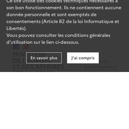
Ce site utilise des
cookies
techniques nécessaires à
son bon fonctionnement. Ils ne contiennent aucune
donnée personnelle et sont exemptés de
consentements (Article 82 de la loi Informatique et
Libertés).
Vous pouvez consulter les conditions générales
d’utilisation sur le lien ci-dessous.
En savoir plus
J'ai compris
data.gouv.fr
gouvernement.fr
legifrance.gouv.fr
service-public.fr
Mentions légales
Données personnelles
CGU
Gestion des cookies
Accessibilité : partiellement conforme
Sauf mention contraire, tous les contenus de ce site sont sous