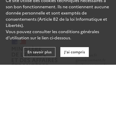
Ce site utilise des
cookies
techniques nécessaires à
son bon fonctionnement. Ils ne contiennent aucune
donnée personnelle et sont exemptés de
consentements (Article 82 de la loi Informatique et
Libertés).
Vous pouvez consulter les conditions générales
d’utilisation sur le lien ci-dessous.
En savoir plus
J'ai compris
data.gouv.fr
gouvernement.fr
legifrance.gouv.fr
service-public.fr
Mentions légales
Données personnelles
CGU
Gestion des cookies
Accessibilité : partiellement conforme
Sauf mention contraire, tous les contenus de ce site sont sous