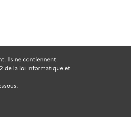
. Ils ne contiennent
de la loi Informatique et
essous.
.fr
gouvernement.fr
legifrance.gouv.fr
service-public.fr