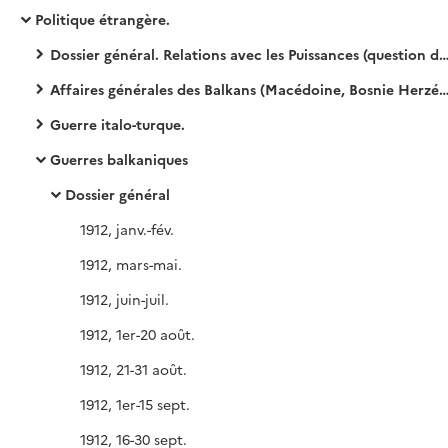
Politique étrangère.
Dossier général. Relations avec les Puissances (question d'Orient, panislamisme, différend franco-turc, etc.).
Affaires générales des Balkans (Macédoine, Bosnie Herzégovine, etc.).
Guerre italo-turque.
Guerres balkaniques
Dossier général
1912, janv.-fév.
1912, mars-mai.
1912, juin-juil.
1912, 1er-20 août.
1912, 21-31 août.
1912, 1er-15 sept.
1912, 16-30 sept.