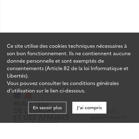
Ce site utilise des
cookies
techniques nécessaires à
son bon fonctionnement. Ils ne contiennent aucune
donnée personnelle et sont exemptés de
consentements (Article 82 de la loi Informatique et
Libertés).
Vous pouvez consulter les conditions générales
d’utilisation sur le lien ci-dessous.
En savoir plus
J'ai compris
data.gouv.fr
gouvernement.fr
legifrance.gouv.fr
service-public.fr