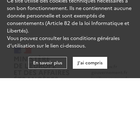
Ce site utilise des
cookies
techniques nécessaires à
son bon fonctionnement. Ils ne contiennent aucune
donnée personnelle et sont exemptés de
consentements (Article 82 de la loi Informatique et
Libertés).
Vous pouvez consulter les conditions générales
d’utilisation sur le lien ci-dessous.
En savoir plus
J'ai compris
data.gouv.fr
gouvernement.fr
legifrance.gouv.fr
service-public.fr
Mentions légales
Données personnelles
CGU
Gestion des cookies
Accessibilité : partiellement conforme
Sauf mention contraire, tous les contenus de ce site sont sous