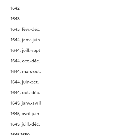
1642
1643
1643, févr.-déc.
1644, janv.-juin
1644, juill.-sept.
1644, oct.-déc.
1644, mars-oct.
1644, juin-oct.
1644, oct.-déc.
1645, janv.-avril
1645, avril-juin
1645, juill.-déc.
1645-1650