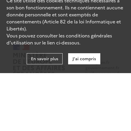
Ce site utilise des
cookies
techniques nécessaires à
son bon fonctionnement. Ils ne contiennent aucune
donnée personnelle et sont exemptés de
consentements (Article 82 de la loi Informatique et
Libertés).
Vous pouvez consulter les conditions générales
d’utilisation sur le lien ci-dessous.
En savoir plus
J'ai compris
data.gouv.fr
gouvernement.fr
legifrance.gouv.fr
service-public.fr
Mentions légales
Données personnelles
CGU
Gestion des cookies
Accessibilité : partiellement conforme
Sauf mention contraire, tous les contenus de ce site sont sous