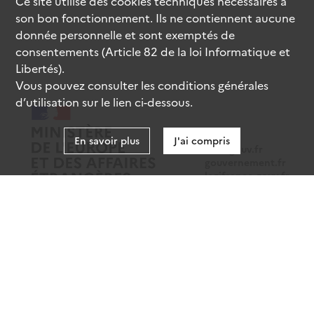
Ce site utilise des
cookies
techniques nécessaires à
son bon fonctionnement. Ils ne contiennent aucune
donnée personnelle et sont exemptés de
consentements (Article 82 de la loi Informatique et
Libertés).
Vous pouvez consulter les conditions générales
d’utilisation sur le lien ci-dessous.
En savoir plus
J'ai compris
data.gouv.fr
gouvernement.fr
legifrance.gouv.fr
service-public.fr
Mentions légales
Données personnelles
CGU
Gestion des cookies
Accessibilité : partiellement conforme
Sauf mention contraire, tous les contenus de ce site sont sous