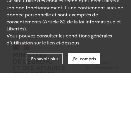
Ce site utilise des
cookies
techniques nécessaires à
son bon fonctionnement. Ils ne contiennent aucune
donnée personnelle et sont exemptés de
consentements (Article 82 de la loi Informatique et
Libertés).
Vous pouvez consulter les conditions générales
d’utilisation sur le lien ci-dessous.
En savoir plus
J'ai compris
data.gouv.fr
gouvernement.fr
legifrance.gouv.fr
service-public.fr
Mentions légales
Données personnelles
CGU
Gestion des cookies
Accessibilité : partiellement conforme
Sauf mention contraire, tous les contenus de ce site sont sous