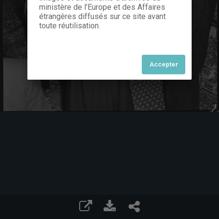
ministère de l’Europe et des Affaires
étrangères diffusés sur ce site avant
toute réutilisation.