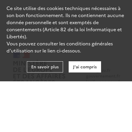
Ce site utilise des
cookies
techniques nécessaires à
son bon fonctionnement. Ils ne contiennent aucune
donnée personnelle et sont exemptés de
consentements (Article 82 de la loi Informatique et
Libertés).
Vous pouvez consulter les conditions générales
d’utilisation sur le lien ci-dessous.
En savoir plus
J'ai compris
data.gouv.fr
gouvernement.fr
legifrance.gouv.fr
service-public.fr
Mentions légales
Données personnelles
CGU
Gestion des cookies
Accessibilité : partiellement conforme