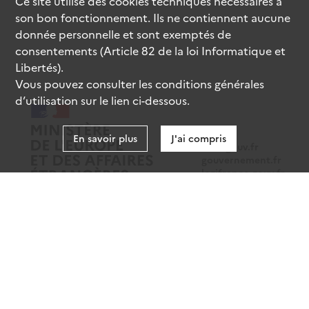
Ce site utilise des
cookies
techniques nécessaires à
son bon fonctionnement. Ils ne contiennent aucune
donnée personnelle et sont exemptés de
consentements (Article 82 de la loi Informatique et
Libertés).
Vous pouvez consulter les conditions générales
d’utilisation sur le lien ci-dessous.
En savoir plus
J'ai compris
data.gouv.fr
gouvernement.fr
legifrance.gouv.fr
service-public.fr
Mentions légales
Données personnelles
CGU
Gestion des cookies
Accessibilité : partiellement conforme
Sauf mention contraire, tous les contenus de ce site sont sous