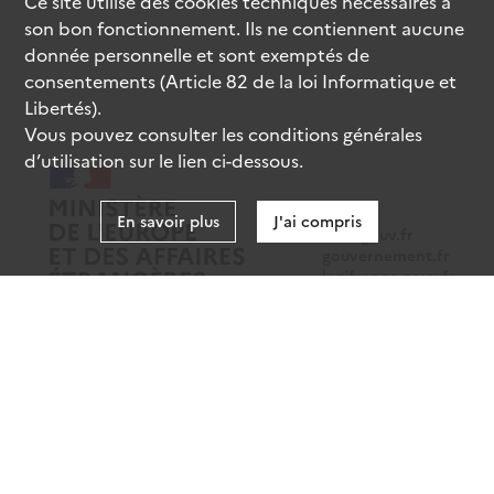
Ce site utilise des
cookies
techniques nécessaires à
son bon fonctionnement. Ils ne contiennent aucune
donnée personnelle et sont exemptés de
consentements (Article 82 de la loi Informatique et
Libertés).
Vous pouvez consulter les conditions générales
d’utilisation sur le lien ci-dessous.
En savoir plus
J'ai compris
data.gouv.fr
gouvernement.fr
legifrance.gouv.fr
service-public.fr
Mentions légales
Données personnelles
CGU
Gestion des cookies
Accessibilité : partiellement conforme
Sauf mention contraire, tous les contenus de ce site sont sous