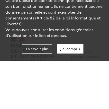
Ce site utilise des
cookies
techniques nécessaires à
son bon fonctionnement. Ils ne contiennent aucune
donnée personnelle et sont exemptés de
consentements (Article 82 de la loi Informatique et
Libertés).
Vous pouvez consulter les conditions générales
d’utilisation sur le lien ci-dessous.
En savoir plus
J'ai compris
data.gouv.fr
gouvernement.fr
legifrance.gouv.fr
service-public.fr
Mentions légales
Données personnelles
CGU
Gestion des cookies
Accessibilité : partiellement conforme
Sauf mention contraire, tous les contenus de ce site sont sous