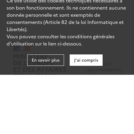
Ce site utilise des
cookies
techniques nécessaires à
son bon fonctionnement. Ils ne contiennent aucune
donnée personnelle et sont exemptés de
consentements (Article 82 de la loi Informatique et
Libertés).
Vous pouvez consulter les conditions générales
d’utilisation sur le lien ci-dessous.
En savoir plus
J'ai compris
data.gouv.fr
gouvernement.fr
legifrance.gouv.fr
service-public.fr
Mentions légales
Données personnelles
CGU
Gestion des cookies
Accessibilité : partiellement conforme
Sauf mention contraire, tous les contenus de ce site sont sous