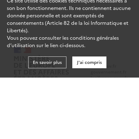
Ce site utilise des
cookies
techniques nécessaires à
son bon fonctionnement. Ils ne contiennent aucune
donnée personnelle et sont exemptés de
consentements (Article 82 de la loi Informatique et
Libertés).
Vous pouvez consulter les conditions générales
d’utilisation sur le lien ci-dessous.
En savoir plus
J'ai compris
data.gouv.fr
gouvernement.fr
legifrance.gouv.fr
service-public.fr
Mentions légales
Données personnelles
CGU
Gestion des cookies
Accessibilité : partiellement conforme
Sauf mention contraire, tous les contenus de ce site sont sous