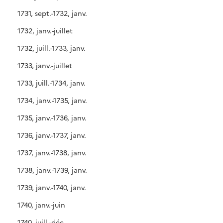
1731, sept.-1732, janv.
1732, janv.-juillet
1732, juill.-1733, janv.
1733, janv.-juillet
1733, juill.-1734, janv.
1734, janv.-1735, janv.
1735, janv.-1736, janv.
1736, janv.-1737, janv.
1737, janv.-1738, janv.
1738, janv.-1739, janv.
1739, janv.-1740, janv.
1740, janv.-juin
1740, juill.-déc.