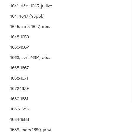
1641, déc.-1645, juillet
1641-1647 (Suppl.)
1645, août-1647, déc.
1648-1659
1660-1667
1663, avril-1664, déc.
1665-1667
1668-1671
1672-1679
1680-1681
1682-1683
1684-1688
1689, mars-1690, janv.