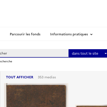
Parcourir les fonds
Informations pratiques
dans tout le site
recherche
TOUT AFFICHER
353 medias