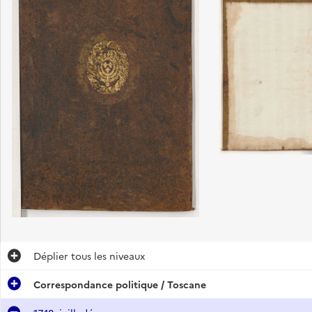
Déplier
tous les niveaux
Correspondance politique / Toscane