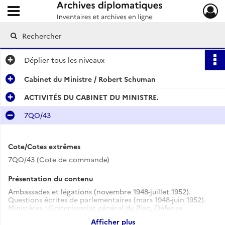
Ouvrir le menu déroulant
Archives diplomatiques
Déplier
tous les niveaux
Cabinet du Ministre / Robert Schuman
ACTIVITÉS DU CABINET DU MINISTRE.
7QO/43
Cote/Cotes extrêmes
7QO/43 (Cote de commande)
Présentation du contenu
Ambassades et légations (novembre 1948-juillet 1952).
Questions écrites de parlementaires (mars 1948-juin 1952).
Ministères : Commissariat général du Plan, Défense
nationale, Education nationale, États associés, Finances
Afficher plus
(août 1947-avril 1952).