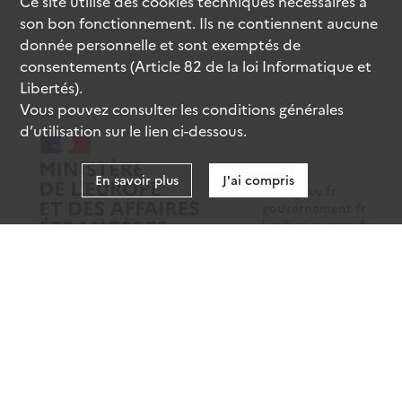
Ce site utilise des
cookies
techniques nécessaires à
son bon fonctionnement. Ils ne contiennent aucune
donnée personnelle et sont exemptés de
consentements (Article 82 de la loi Informatique et
Libertés).
Vous pouvez consulter les conditions générales
d’utilisation sur le lien ci-dessous.
En savoir plus
J'ai compris
data.gouv.fr
gouvernement.fr
legifrance.gouv.fr
service-public.fr
Mentions légales
Données personnelles
CGU
Gestion des cookies
Accessibilité : partiellement conforme
Sauf mention contraire, tous les contenus de ce site sont sous