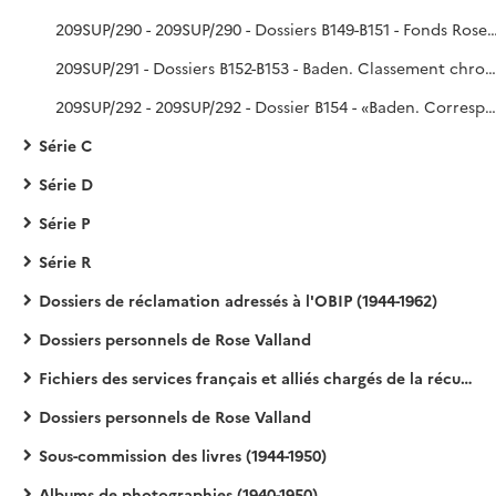
209SUP/290 - 209SUP/290 - Dossiers B149-B151 - Fonds Rose Val
209SUP/291 - Dossiers B152-B153 - Baden. Classement chronologique. Beaux-Arts / Bureau central des restitutions, chronologie
209SUP/292 - 209SUP/292 - Dossier B154 - «Baden. Correspondance RPOA avec les affaires culturelles. mai 1952-avril 1954» / Service de remise en place des œuvres d'art.
Série C
Série D
Série P
Série R
Dossiers de réclamation adressés à l'OBIP (1944-1962)
Dossiers personnels de Rose Valland
Fichiers des services français et alliés chargés de la récupération artistique
Dossiers personnels de Rose Valland
Sous-commission des livres (1944-1950)
Albums de photographies (1940-1950)