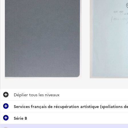
titutions
Déplier
tous les niveaux
à 91, BIA 93 I
Services français de récupération artistique (spoliations 
Série B