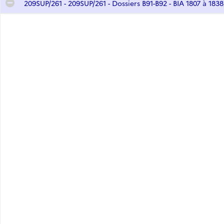
209SUP/261 - 209SUP/261 - Dossiers B91-B92 - BIA 1807 à 1838
, BIA 293 à 320
2
0
6 à 587