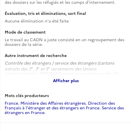
des dossiers sur les réfugiés et les camps d'internement.
Évaluation, tris et éliminations, sort final
Aucune élimination n'a été faite
Mode de classement
Le travail au CADN a juste consisté en un regroupement des
dossiers de la série.
Autre instrument de recherche
Contrôle des étrangers / service des étrangers (cartons
e
e
e
extraits des 2
, 3
et 5
versements des Unions
internationales), 1916-1944
. Répertoire numérique détaillé
par Damien Heurtebise, conservateur du Patrimoine, Nantes,
Afficher plus
13 avril 2010.
Voir l'inventaire
.
Mots clés producteurs
France. Ministère des Affaires étrangères. Direction des
Français à l'étranger et des étrangers en France. Service des
étrangers en France.