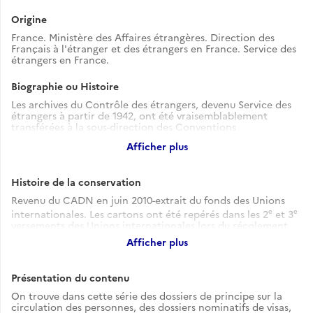
Origine
France. Ministère des Affaires étrangères. Direction des
Français à l'étranger et des étrangers en France. Service des
étrangers en France.
Biographie ou Histoire
Les archives du Contrôle des étrangers, devenu Service des
étrangers à partir de 1942, ont été vraisemblablement
transférées à la sous-direction des Conventions
administratives en 1944, au moment de la création à Paris de
Afficher plus
la "direction des Étrangers et des Conventions
administratives" (toujours en place en janvier-février 1945),
dirigée par Raymond Bousquet. Cette direction pourrait
Histoire de la conservation
avoir disparu dès le mois de mars 1945.
Revenu du CADN en juin 2010-extrait du fonds des Unions
e
e
internationales. Les cartons ont été repérés dans les 2
et 3
versements des Unions internationales lors du récolement
effectué au CADN en septembre 2003.
Afficher plus
Présentation du contenu
On trouve dans cette série des dossiers de principe sur la
circulation des personnes, des dossiers nominatifs de visas,