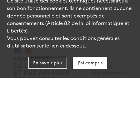
Ce site utilise des
cookies
techniques nécessaires à
son bon fonctionnement. Ils ne contiennent aucune
donnée personnelle et sont exemptés de
consentements (Article 82 de la loi Informatique et
Libertés).
Vous pouvez consulter les conditions générales
d’utilisation sur le lien ci-dessous.
En savoir plus
J'ai compris
data.gouv.fr
gouvernement.fr
legifrance.gouv.fr
service-public.fr
Mentions légales
Données personnelles
CGU
Gestion des cookies
Accessibilité : partiellement conforme
Sauf mention contraire, tous les contenus de ce site sont sous