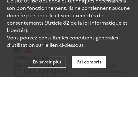
Ce site utilise des
cookies
techniques nécessaires à
son bon fonctionnement. Ils ne contiennent aucune
donnée personnelle et sont exemptés de
consentements (Article 82 de la loi Informatique et
Libertés).
Vous pouvez consulter les conditions générales
d’utilisation sur le lien ci-dessous.
En savoir plus
J'ai compris
data.gouv.fr
gouvernement.fr
legifrance.gouv.fr
service-public.fr
Mentions légales
Données personnelles
CGU
Gestion des cookies
Accessibilité : partiellement conforme
Sauf mention contraire, tous les contenus de ce site sont sous