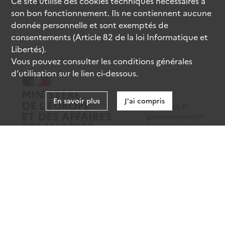
Ce site utilise des
cookies
techniques nécessaires à
son bon fonctionnement. Ils ne contiennent aucune
donnée personnelle et sont exemptés de
consentements (Article 82 de la loi Informatique et
Libertés).
Vous pouvez consulter les conditions générales
d’utilisation sur le lien ci-dessous.
En savoir plus
J'ai compris
data.gouv.fr
gouvernement.fr
legifrance.gouv.fr
service-public.fr
Mentions légales
Données personnelles
CGU
Gestion des cookies
Accessibilité : partiellement conforme
Sauf mention contraire, tous les contenus de ce site sont sous