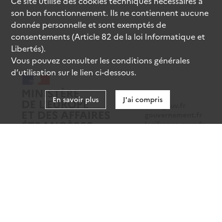
Ce site utilise des
cookies
techniques nécessaires à
son bon fonctionnement. Ils ne contiennent aucune
donnée personnelle et sont exemptés de
consentements (Article 82 de la loi Informatique et
Libertés).
Vous pouvez consulter les conditions générales
d’utilisation sur le lien ci-dessous.
En savoir plus
J'ai compris
data.gouv.fr
gouvernement.fr
legifrance.gouv.fr
service-public.fr
Mentions légales
Données personnelles
CGU
Gestion des cookies
Accessibilité : partiellement conforme
Sauf mention contraire, tous les contenus de ce site sont sous