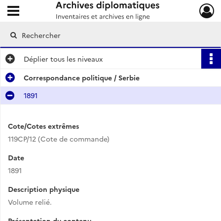
Ouvrir le menu déroulant
Archives diplomatiques
Déplier
tous les niveaux
Correspondance politique / Serbie
1891
Cote/Cotes extrêmes
119CP/12 (Cote de commande)
Date
1891
Description physique
Volume relié.
Présentation du contenu